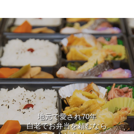
地元で愛され70年
白老でお弁当を頼むなら