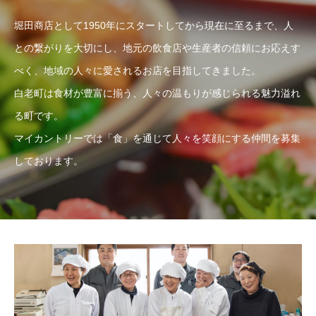
堀田商店として1950年にスタートしてから現在に至るまで、人
との繋がりを大切にし、地元の飲食店や生産者の信頼にお応えす
べく、地域の人々に愛されるお店を目指してきました。
白老町は食材が豊富に揃う、人々の温もりが感じられる魅力溢れ
る町です。
マイカントリーでは「食」を通じて人々を笑顔にする仲間を募集
しております。