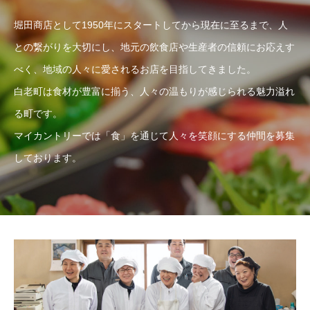
堀田商店として1950年にスタートしてから現在に至るまで、人
との繋がりを大切にし、地元の飲食店や生産者の信頼にお応えす
べく、地域の人々に愛されるお店を目指してきました。
白老町は食材が豊富に揃う、人々の温もりが感じられる魅力溢れ
る町です。
マイカントリーでは「食」を通じて人々を笑顔にする仲間を募集
しております。