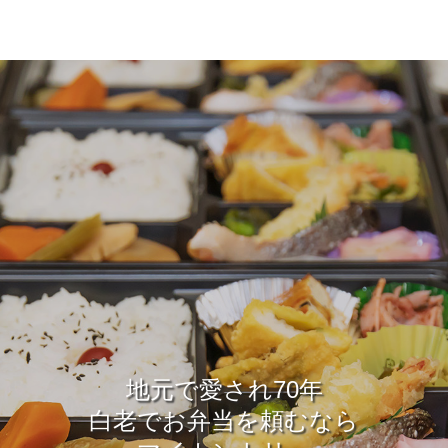
地元で愛され70年
白老でお弁当を頼むなら